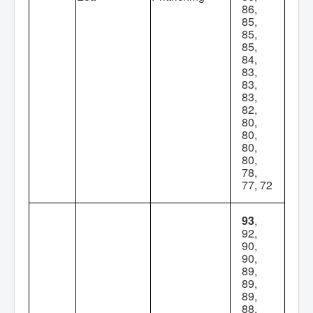
86,
85,
85,
85,
84,
83,
83,
83,
82,
80,
80,
80,
80,
78,
77, 72
93
,
92,
90,
90,
89,
89,
89,
88,