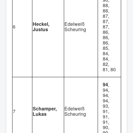
88,
88,
87,
87,
Heckel,
Edelweiß
6
87,
Justus
Scheuring
86,
86,
86,
85,
84,
84,
82,
81, 80
94
,
94,
94,
94,
93,
Schamper,
Edelweiß
7
91,
Lukas
Scheuring
91,
91,
90,
90,