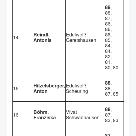
89
,
88,
87,
86,
86,
Reindl,
Edelweiß
86,
14
Antonia
Geretshausen
85,
84,
84,
82,
81,
80, 80
88
,
Hitzelsberger,
Edelweiß
15
88,
Anton
Scheuring
87, 85
88
,
Böhm,
Vivat
16
87,
Franziska
Schwabhausen
83, 83
87
,