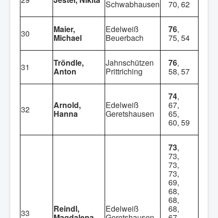
Schwabhausen
70, 62
Maier,
Edelweiß
76
,
30
Michael
Beuerbach
75, 54
Tröndle,
Jahnschützen
76
,
31
Anton
Prittriching
58, 57
74
,
Arnold,
Edelweiß
67,
32
Hanna
Geretshausen
65,
60, 59
73
,
73,
73,
73,
69,
68,
68,
Reindl,
Edelweiß
68,
33
Magdalena
Geretshausen
67,