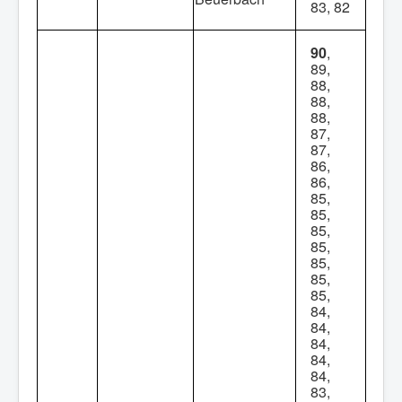
83, 82
90
,
89,
88,
88,
88,
87,
87,
86,
86,
85,
85,
85,
85,
85,
85,
85,
84,
84,
84,
84,
84,
83,