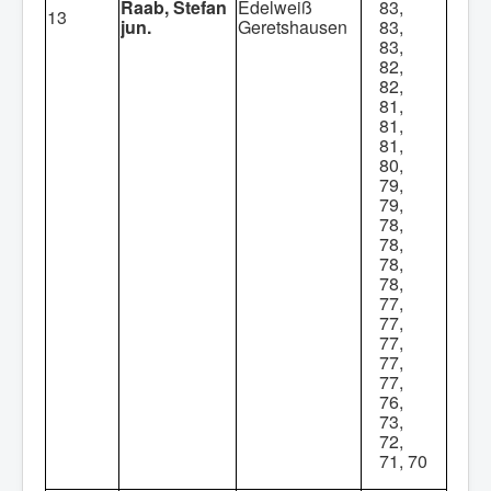
Raab, Stefan
Edelweiß
83,
13
jun.
Geretshausen
83,
83,
82,
82,
81,
81,
81,
80,
79,
79,
78,
78,
78,
78,
77,
77,
77,
77,
77,
76,
73,
72,
71, 70