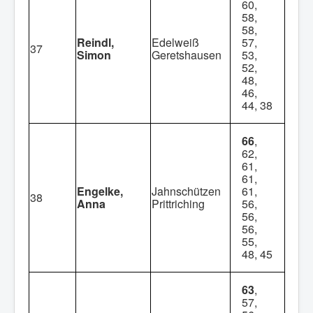
60,
58,
58,
Reindl,
Edelweiß
57,
37
Simon
Geretshausen
53,
52,
48,
46,
44, 38
66
,
62,
61,
61,
Engelke,
Jahnschützen
61,
38
Anna
Prittriching
56,
56,
56,
55,
48, 45
63
,
57,