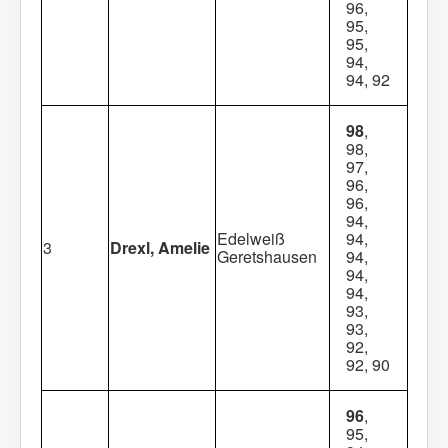
96,
95,
95,
94,
94, 92
98
,
98,
97,
96,
96,
94,
Edelweiß
94,
3
Drexl, Amelie
Geretshausen
94,
94,
94,
93,
93,
92,
92, 90
96
,
95,